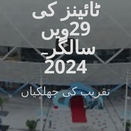
ٹائینز کی
29ویں
سالگرہ
2024
تقریب کی جھلکیاں