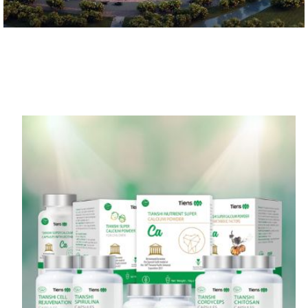
آل لیجنڈ انٹرنیشنل ہوٹل
گروپ ٹیسٹنگ سینٹر TIENS
لائف سائنس اینڈ ٹیکنالوجی ریسرچ انسٹی ٹیوٹ۔
ہیلتھ فوڈ سیفٹی اینڈ ریسرچ سینٹر۔