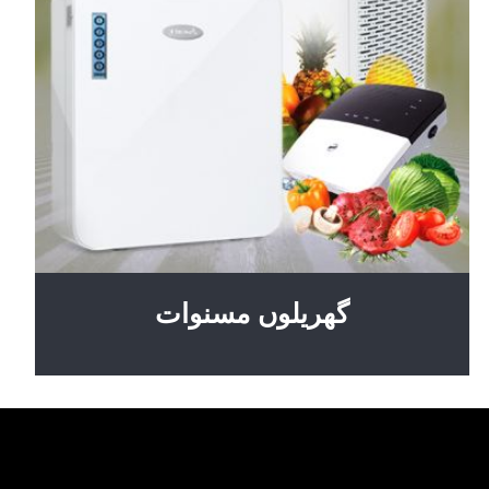
گھریلوں مسنوات