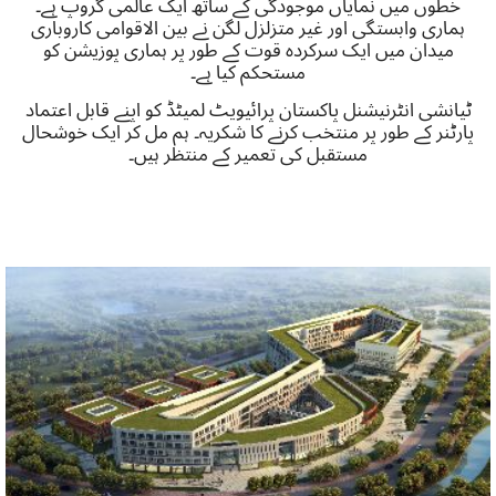
خطوں میں نمایاں موجودگی کے ساتھ ایک عالمی گروپ ہے۔
ہماری وابستگی اور غیر متزلزل لگن نے بین الاقوامی کاروباری
میدان میں ایک سرکردہ قوت کے طور پر ہماری پوزیشن کو
مستحکم کیا ہے۔
ٹیانشی انٹرنیشنل پاکستان پرائیویٹ لمیٹڈ کو اپنے قابل اعتماد
پارٹنر کے طور پر منتخب کرنے کا شکریہ۔ ہم مل کر ایک خوشحال
مستقبل کی تعمیر کے منتظر ہیں۔
انٹرنیشنل ہیلتھ پارک TIENS
ٹیانجن ٹیانشی کالج